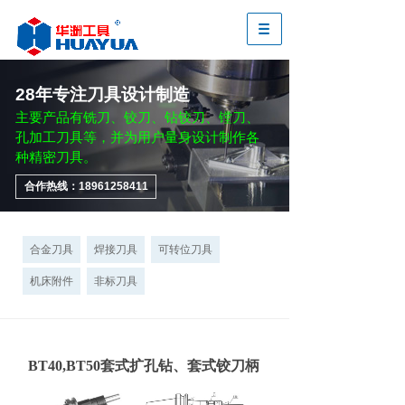
28年专注刀具设计制造
主要产品有铣刀、铰刀、钻铰刀、镗刀、
孔加工刀具等，并为用户量身设计制作各
种精密刀具。
合作热线：18961258411
合金刀具
焊接刀具
可转位刀具
机床附件
非标刀具
BT40,BT50套式扩孔钻、套式铰刀柄