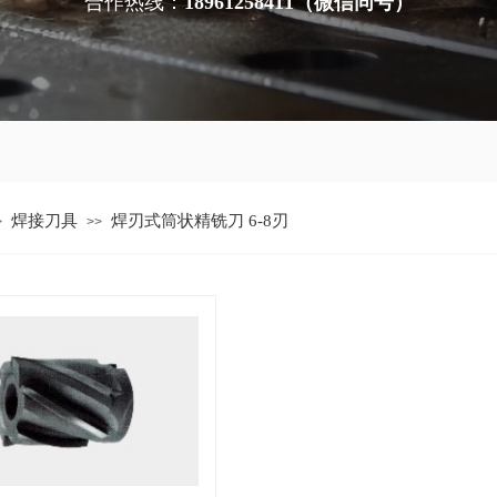
合作热线：
18961258411（微信同号）
焊接刀具
焊刃式筒状精铣刀 6-8刃
>
>>