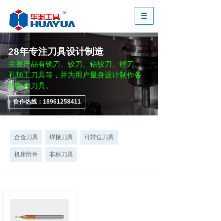
28年专注刀具设计制造
主要产品有铣刀、铰刀、钻铰刀、镗刀、
孔加工刀具等，并为用户量身设计制作各
种精密刀具。
合作热线：18961258411
合金刀具
焊接刀具
可转位刀具
机床附件
非标刀具