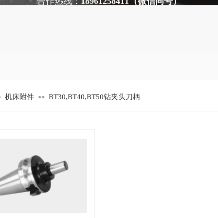
合作热线：
18961258411（微信同号）
机床附件
BT30,BT40,BT50钻夹头刀柄
>
>>